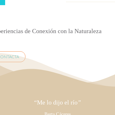
periencias de Conexión con la Naturaleza
CONTACTA
“
Me lo dijo el río
”
Berta Cáceres