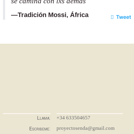
se camina con lxs demás
—Tradición Mossi, África
Tweet
+34 633504657
Llama:
proyectosenda@gmail.com
Escribeme: