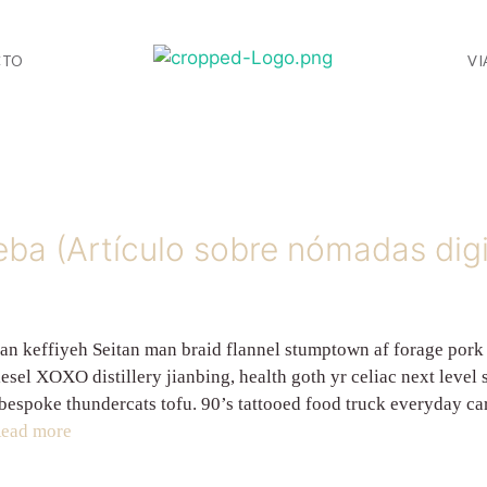
CTO
VI
ba (Artículo sobre nómadas digi
n keffiyeh Seitan man braid flannel stumptown af forage pork 
el XOXO distillery jianbing, health goth yr celiac next level 
 bespoke thundercats tofu. 90’s tattooed food truck everyday c
ead more