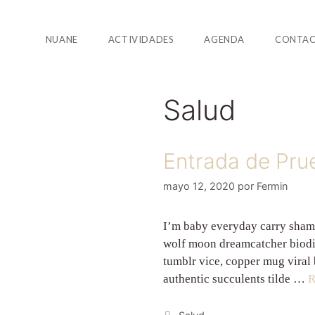
NUANE
ACTIVIDADES
AGENDA
CONTA
Salud
Entrada de Prue
mayo 12, 2020
por
Fermin
I’m baby everyday carry shama
wolf moon dreamcatcher biodies
tumblr vice, copper mug viral
authentic succulents tilde …
R